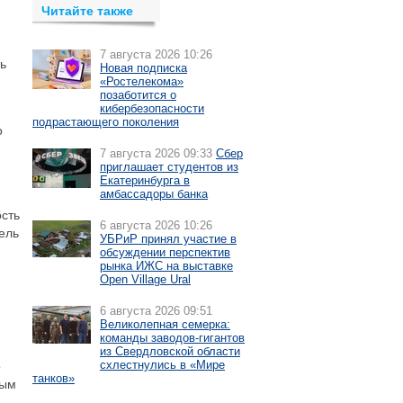
Читайте также
7 августа 2026 10:26
ь
Новая подписка
«Ростелекома»
позаботится о
кибербезопасности
подрастающего поколения
о
7 августа 2026 09:33
Сбер
приглашает студентов из
Екатеринбурга в
амбассадоры банка
сть
6 августа 2026 10:26
ель
УБРиР принял участие в
обсуждении перспектив
рынка ИЖС на выставке
Open Village Ural
6 августа 2026 09:51
Великолепная семерка:
команды заводов-гигантов
из Свердловской области
схлестнулись в «Мире
о
танков»
мым