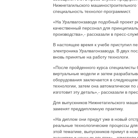
Нижнетагильского машиностроительного т
специальность технолог-программист.
«На Уралвагонзаводе подобный проект ре
качественный персонал для принципиаль
производства»,- рассказали в пресс-служ
В настоящее время к учебе приступил пер
электроника Уралвагонзавода. В двух пос
вновь принятые на работу технологи.
«После пройденного курса специалисты 
виртуальные модели и затем разрабатыв
оборудования заключается в следующем:
технологии, затем она автоматически по
изготовит эту деталь»,- рассказали в пре
Для выпускников Нижнетагильского машин
заменят преддипломную практику.
«На диплом они придут уже в новый отст
реальные технологические процессы для
этой тематике, выпускников примут в но
знаниями и ценным опытом»,- отметили 