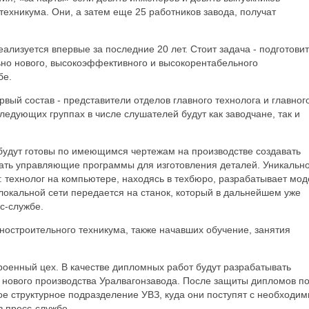
ехникума. Они, а затем еще 25 работников завода, получат
ализуется впервые за последние 20 лет. Стоит задача - подготовит
но нового, высокоэффективного и высокорентабельного
бе.
вый состав - представители отделов главного технолога и главног
ледующих группах в числе слушателей будут как заводчане, так и
будут готовы по имеющимся чертежам на производстве создавать
ать управляющие программы для изготовления деталей. Уникально
 технолог на компьютере, находясь в техбюро, разрабатывает мод
 локальной сети передается на станок, который в дальнейшем уже
сс-службе.
остроительного техникума, также начавших обучение, занятия
роенный цех. В качестве дипломных работ будут разрабатывать
 нового производства Уралвагонзавода. После защиты дипломов п
вое структурное подразделение УВЗ, куда они поступят с необходи
в пресс-службе.