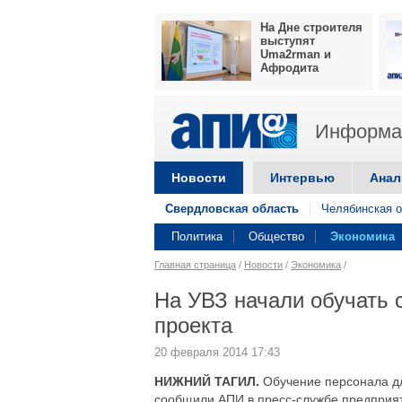
На Дне строителя
выступят
Uma2rman и
Афродита
Информац
Новости
Интервью
Анал
Свердловская область
Челябинская о
Политика
Общество
Экономика
Главная страница
/
Новости
/
Экономика
/
На УВЗ начали обучать 
проекта
20 февраля 2014 17:43
НИЖНИЙ ТАГИЛ.
Обучение персонала дл
сообщили АПИ в пресс-службе предприяти