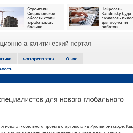
Строители
Нейросеть
Свердловской
Kandinsky будет
области стали
создавать виде
зарабатывать
для обучения
больше
роботов
ионно-аналитический портал
итика
Фоторепортаж
О нас
бласть
специалистов для нового глобального
я нового глобального проекта стартовало на Уралвагонзаводе. Как
я, «за парты» сели девять инженеров и девять выпускников