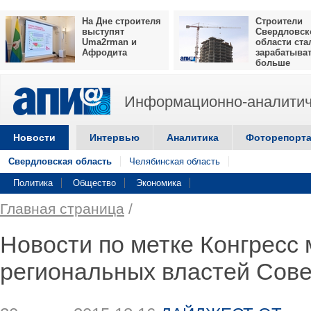
На Дне строителя
Строители
выступят
Свердловск
Uma2rman и
области ста
Афродита
зарабатыва
больше
Информационно-аналитич
Новости
Интервью
Аналитика
Фоторепорт
Свердловская область
Челябинская область
Политика
Общество
Экономика
Главная страница
/
Новости по метке Конгресс 
региональных властей Сов