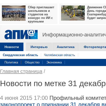
Сбер приглашает
Движение С
школьников и
День города
студентов на
Екатеринбу
конкурс по ИИ с
будет запр
крупными
призами
Информационно-аналитич
Новости
Интервью
Аналитика
Фоторепорт
Свердловская область
Челябинская область
Политика
Общество
Экономика
Главная страница
/
Новости по метке 31 декабр
4 июня 2015 17:00
Профильный комитет
законопроект о признании 31 декабря 