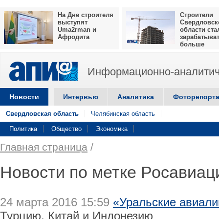
На Дне строителя
Строители
выступят
Свердловск
Uma2rman и
области ста
Афродита
зарабатыва
больше
Информационно-аналитич
Новости
Интервью
Аналитика
Фоторепорт
Свердловская область
Челябинская область
Политика
Общество
Экономика
Главная страница
/
Новости по метке Росавиац
24 марта 2016 15:59
«Уральские авиали
Турцию, Китай и Индонезию