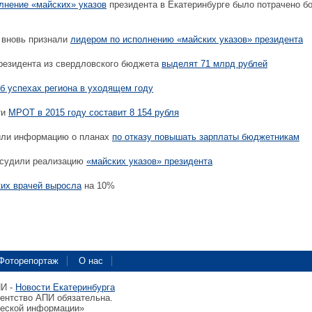
лнение «майских» указов
президента в Екатеринбурге было потрачено б
 вновь признали
лидером по исполнению «майских указов» президента
резидента из свердловского бюджета
выделят 71 млрд рублей
б успехах региона в уходящем году
ти
МРОТ в 2015 году составит 8 154 рубля
или информацию о планах
по отказу повышать зарплаты бюджетникам
бсудили реализацию
«майских указов» президента
их врачей выросла
на 10%
Фоторепортаж
О нас
ПИ -
Новости Екатеринбурга
гентство АПИ обязательна.
ческой информации»