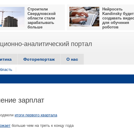
Строители
Нейросеть
Свердловской
Kandinsky будет
области стали
создавать виде
зарабатывать
для обучения
больше
роботов
ионно-аналитический портал
итика
Фоторепортаж
О нас
бласть
ение зарплат
подвели
итоги первого квартала
рожает
больше чем на треть к концу года