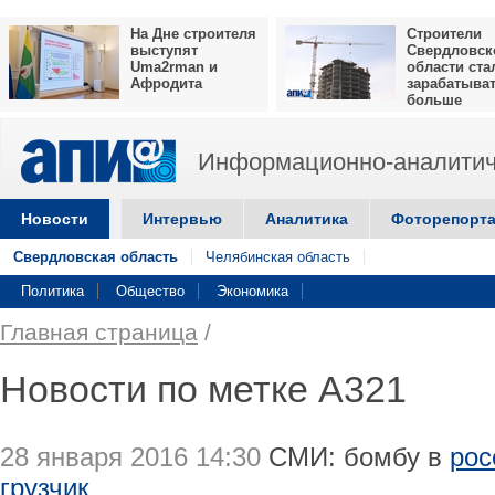
На Дне строителя
Строители
выступят
Свердловск
Uma2rman и
области ста
Афродита
зарабатыва
больше
Информационно-аналитич
Новости
Интервью
Аналитика
Фоторепорт
Свердловская область
Челябинская область
Политика
Общество
Экономика
Главная страница
/
Новости по метке А321
28 января 2016 14:30
СМИ: бомбу в
рос
грузчик