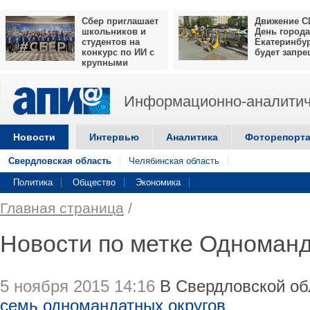
Сбер приглашает
Движение С
школьников и
День города
студентов на
Екатеринбу
конкурс по ИИ с
будет запр
крупными
призами
Информационно-аналитич
Новости
Интервью
Аналитика
Фоторепорт
Свердловская область
Челябинская область
Политика
Общество
Экономика
Главная страница
/
Новости по метке Одноманд
5 ноября 2015 14:16
В Свердловской о
семь одномандатных округов