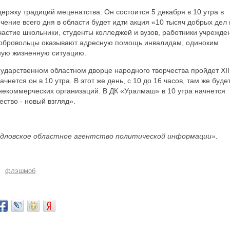
ржку традиций меценатства. Он состоится 5 декабря в 10 утра в
чение всего дня в области будет идти акция «10 тысяч добрых дел 
частие школьники, студенты колледжей и вузов, работники учрежде
Добровольцы оказывают адресную помощь инвалидам, одиноким
ную жизненную ситуацию.
сударственном областном дворце народного творчества пройдет ХII
нется он в 10 утра. В этот же день, с 10 до 16 часов, там же буде
некоммерческих организаций. В ДК «Уралмаш» в 10 утра начнется
ство - новый взгляд».
дловское областное агентство политической информации».
флэшмоб