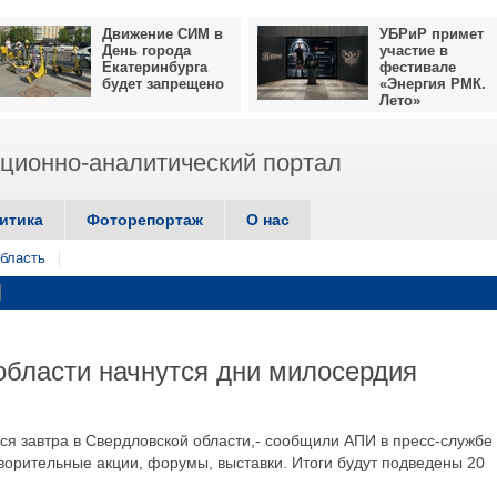
Движение СИМ в
УБРиР примет
День города
участие в
Екатеринбурга
фестивале
будет запрещено
«Энергия РМК.
Лето»
ионно-аналитический портал
итика
Фоторепортаж
О нас
бласть
области начнутся дни милосердия
ся завтра в Свердловской области,- сообщили АПИ в пресс-службе
творительные акции, форумы, выставки. Итоги будут подведены 20