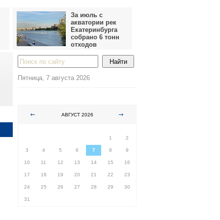
За июль с
акватории рек
Екатеринбурга
собрано 6 тонн
отходов
Пятница, 7 августа 2026
АВГУСТ 2026
ПН
ВТ
СР
ЧТ
ПТ
СБ
ВС
1
2
3
4
5
6
7
8
9
10
11
12
13
14
15
16
17
18
19
20
21
22
23
24
25
26
27
28
29
30
31