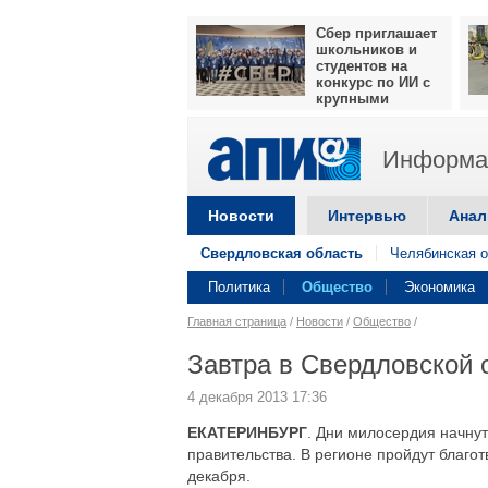
Сбер приглашает
школьников и
студентов на
конкурс по ИИ с
крупными
призами
Информац
Новости
Интервью
Анал
Свердловская область
Челябинская о
Политика
Общество
Экономика
Главная страница
/
Новости
/
Общество
/
Завтра в Свердловской 
4 декабря 2013 17:36
ЕКАТЕРИНБУРГ
. Дни милосердия начнут
правительства. В регионе пройдут благо
декабря.