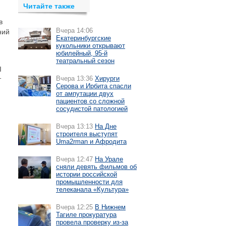
Читайте также
в
Вчера 14:06
ний
Екатеринбургские
кукольники открывают
юбилейный, 95-й
театральный сезон
I
Вчера 13:36
Хирурги
т
Серова и Ирбита спасли
от ампутации двух
пациентов со сложной
сосудистой патологией
Вчера 13:13
На Дне
строителя выступят
Uma2rman и Афродита
Вчера 12:47
На Урале
сняли девять фильмов об
истории российской
промышленности для
телеканала «Культура»
Вчера 12:25
В Нижнем
Тагиле прокуратура
провела проверку из-за