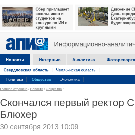
Сбер приглашает
Движение С
школьников и
День города
студентов на
Екатеринбу
конкурс по ИИ с
будет запр
крупными
призами
Информационно-аналитич
Новости
Интервью
Аналитика
Фоторепорт
Свердловская область
Челябинская область
Политика
Общество
Экономика
Главная страница
/
Новости
/
Общество
/
Скончался первый ректор 
Блюхер
30 сентября 2013 10:09