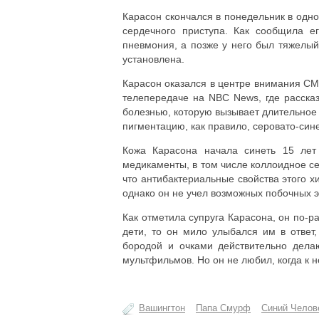
Карасон скончался в понедельник в одн
сердечного приступа. Как сообщила е
пневмония, а позже у него был тяжелый
установлена.
Карасон оказался в центре внимания СМИ
телепередаче на NBC News, где рассказ
болезнью, которую вызывает длительное
пигментацию, как правило, серовато-сине
Кожа Карасона начала синеть 15 лет
медикаменты, в том числе коллоидное се
что антибактериальные свойства этого 
однако он не учел возможных побочных 
Как отметила супруга Карасона, он по-
дети, то он мило улыбался им в ответ,
бородой и очками действительно дела
мультфильмов. Но он не любил, когда к 
Вашингтон
Папа Смурф
Синий Челов