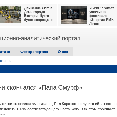
Движение СИМ в
УБРиР примет
День города
участие в
Екатеринбурга
фестивале
будет запрещено
«Энергия РМК.
Лето»
ионно-аналитический портал
итика
Фоторепортаж
О нас
бласть
зни скончался «Папа Смурф»
у жизни скончался американец Пол Карасон, получивший известнос
человек» из-за соответствующего цвета кожи. Об этом сообщает
ews.