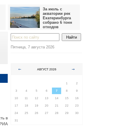
За июль с
акватории рек
Екатеринбурга
собрано 6 тонн
отходов
Пятница, 7 августа 2026
АВГУСТ 2026
ПН
ВТ
СР
ЧТ
ПТ
СБ
ВС
1
2
3
4
5
6
7
8
9
10
11
12
13
14
15
16
17
18
19
20
21
22
23
24
25
26
27
28
29
30
ть в
31
 РИА