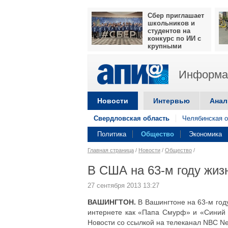
Сбер приглашает
школьников и
студентов на
конкурс по ИИ с
крупными
призами
Информац
Новости
Интервью
Анал
Свердловская область
Челябинская о
Политика
Общество
Экономика
Главная страница
/
Новости
/
Общество
/
В США на 63-м году жи
27 сентября 2013 13:27
ВАШИНГТОН.
В Вашингтоне на 63-м год
интернете как «Папа Смурф» и «Синий 
Новости со ссылкой на телеканал NBC N