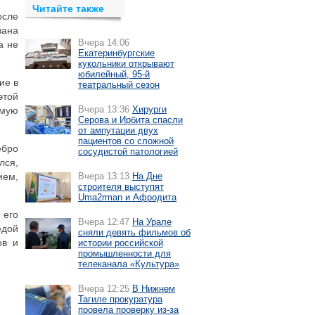
Читайте также
осле
вана
Вчера 14:06
а не
Екатеринбургские
кукольники открывают
юбилейный, 95-й
ие в
театральный сезон
этой
Вчера 13:36
Хирурги
имую
Серова и Ирбита спасли
от ампутации двух
пациентов со сложной
ебро
сосудистой патологией
лся,
ием,
Вчера 13:13
На Дне
строителя выступят
Uma2rman и Афродита
 его
Вчера 12:47
На Урале
едой
сняли девять фильмов об
ов и
истории российской
промышленности для
телеканала «Культура»
Вчера 12:25
В Нижнем
Тагиле прокуратура
провела проверку из-за