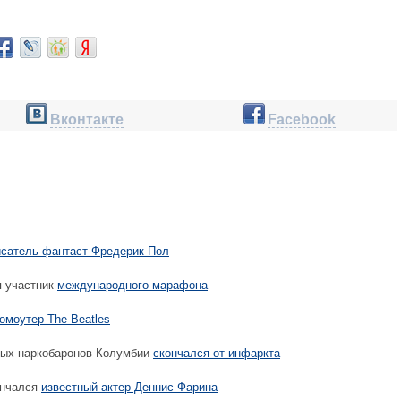
Вконтакте
Facebook
исатель-фантаст Фредерик Пол
я участник
международного марафона
омоутер The Beatles
ных наркобаронов Колумбии
скончался от инфаркта
ончался
известный актер Деннис Фарина