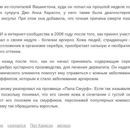
ом из госпиталей Вашингтона, куда он попал на прошлой неделе п
го супруга Джо Анна Карасон, у него также была диагностиро
 инсульт. При этом она добавила, что точная причина смерти пок
 и интернет-сообщества в 2008 году после того, как принял участ
ал о своем недуге - болезни аргироз. Кожа людей, страдающих 
 отложение в организме серебра, приобретает сильную и необрат
го оттенка.
 назад после того, как он начал принимать содержащие сер
ребро кустарного производства, для лечения дерматита. Он надея
химического элемента помогут ему справиться с кожным заболеван
эффектов, которым и стало заболевание аргирозом.
разному реагировал на прозвище «Папа Смурф». Если так называли
 поскольку понимал, что его синяя кожа в сочетании с густой с
ют его похожим на смурфиков, персонажей популярных комикс
нему так обращались взрослые.
ек
скончался
Пол Карасон
аргироз