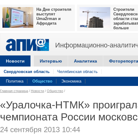
На Дне строителя
Строители
выступят
Свердловск
Uma2rman и
области ста
Афродита
зарабатыва
больше
Информационно-аналитич
Новости
Интервью
Аналитика
Фоторепорт
Свердловская область
Челябинская область
Политика
Общество
Экономика
Главная страница
/
Новости
/
Общество
/
«Уралочка-НТМК» проиграл
чемпионата России москов
24 сентября 2013 10:44