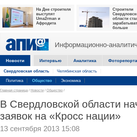
На Дне строителя
Строители
выступят
Свердловск
Uma2rman и
области ста
Афродита
зарабатыва
больше
Информационно-аналитич
Новости
Интервью
Аналитика
Фоторепорт
Свердловская область
Челябинская область
Политика
Общество
Экономика
Главная страница
/
Новости
/
Общество
/
В Свердловской области на
заявок на «Кросс нации»
13 сентября 2013 15:08