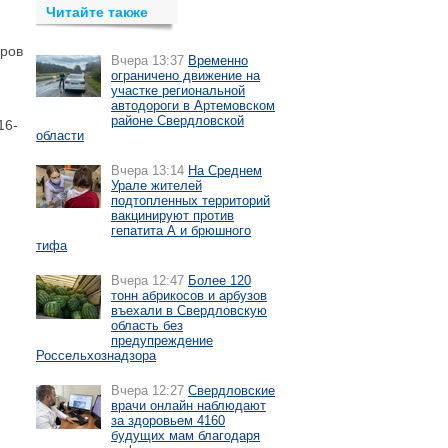
Читайте также
тров
Вчера 13:37
Временно
ограничено движение на
участке региональной
автодороги в Артемовском
районе Свердловской
16-
области
Вчера 13:14
На Среднем
Урале жителей
подтопленных территорий
вакцинируют против
гепатита А и брюшного
тифа
Вчера 12:47
Более 120
тонн абрикосов и арбузов
въехали в Свердловскую
область без
предупреждение
Россельхознадзора
Вчера 12:27
Свердловские
врачи онлайн наблюдают
за здоровьем 4160
будущих мам благодаря