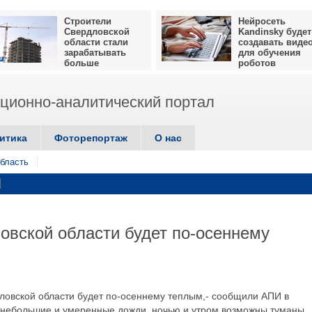
Строители
Нейросеть
Свердловской
Kandinsky будет
области стали
создавать виде
зарабатывать
для обучения
больше
роботов
ионно-аналитический портал
итика
Фоторепортаж
О нас
бласть
овской области будет по-осеннему
дловской области будет по-осеннему теплым,- сообщили АПИ в
 небольшие и умеренные дожди, ночью и утром возможны туманы.