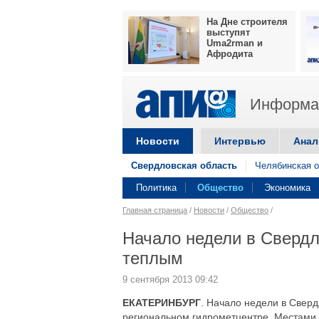
На Дне строителя
выступят
Uma2rman и
Афродита
Информац
Новости
Интервью
Анал
Свердловская область
Челябинская о
Политика
Общество
Экономика
Главная страница
/
Новости
/
Общество
/
Начало недели в Свердл
теплым
9 сентября 2013 09:42
ЕКАТЕРИНБУРГ
. Начало недели в Свер
региональном гидрометцентре. Местами