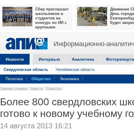
Сбер приглашает
Движение С
школьников и
День города
студентов на
Екатеринбу
конкурс по ИИ с
будет запр
крупными
призами
Информационно-аналитич
Новости
Интервью
Аналитика
Фоторепорт
Свердловская область
Челябинская область
Политика
Общество
Экономика
Главная страница
/
Новости
/
Общество
/
Более 800 свердловских шк
готово к новому учебному г
14 августа 2013 16:21