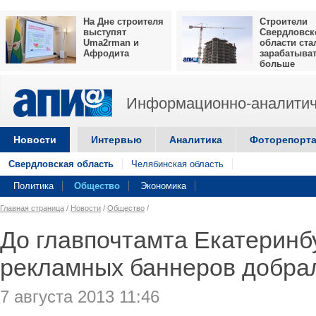
На Дне строителя
Строители
выступят
Свердловск
Uma2rman и
области ста
Афродита
зарабатыва
больше
Информационно-аналитич
Новости
Интервью
Аналитика
Фоторепорт
Свердловская область
Челябинская область
Политика
Общество
Экономика
Главная страница
/
Новости
/
Общество
/
До главпочтамта Екатеринбу
рекламных баннеров добра
7 августа 2013 11:46