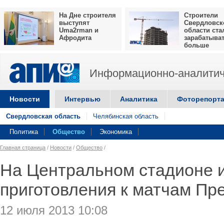
На Дне строителя
Строители
выступят
Свердловск
Uma2rman и
области ста
Афродита
зарабатыва
больше
Информационно-аналитич
Новости
Интервью
Аналитика
Фоторепорт
Свердловская область
Челябинская область
Политика
Общество
Экономика
Главная страница
/
Новости
/
Общество
/
На Центральном стадионе 
приготовления к матчам Пр
12 июля 2013 10:08