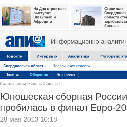
На Дне строителя
Строители
выступят
Свердловск
Uma2rman и
области ста
Афродита
зарабатыва
больше
Информационно-аналитич
Новости
Интервью
Аналитика
Фоторепорт
Свердловская область
Челябинская область
Политика
Общество
Экономика
Главная страница
/
Новости
/
Общество
/
Юношеская сборная России
пробилась в финал Евро-2
28 мая 2013 10:18