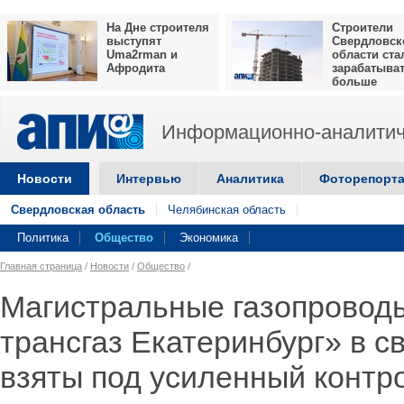
На Дне строителя
Строители
выступят
Свердловск
Uma2rman и
области ста
Афродита
зарабатыва
больше
Информационно-аналитич
Новости
Интервью
Аналитика
Фоторепорт
Свердловская область
Челябинская область
Политика
Общество
Экономика
Главная страница
/
Новости
/
Общество
/
Магистральные газопровод
трансгаз Екатеринбург» в с
взяты под усиленный контр