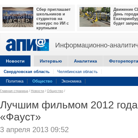
Сбер приглашает
Движение С
школьников и
День города
студентов на
Екатеринбу
конкурс по ИИ с
будет запр
крупными
призами
Информационно-аналитич
Новости
Интервью
Аналитика
Фоторепорт
Свердловская область
Челябинская область
Политика
Общество
Экономика
Главная страница
/
Новости
/
Общество
/
Лучшим фильмом 2012 года 
«Фауст»
3 апреля 2013 09:52