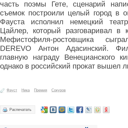
часть поэмы Гете, сценарий нап
съемок построили целый город в о
Фауста исполнил немецкий теат
Цайлер, который разговаривал в 
Мефистофиля-ростовщика сыгра
DEREVO Антон Адасинский. Фил
главную награду Венецианского ки
однако в российский прокат вышел л
Фауст
Ника
Премия
Сокуров
Распечатать