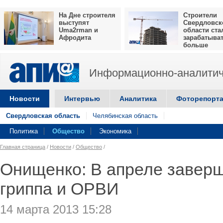
На Дне строителя
Строители
выступят
Свердловск
Uma2rman и
области ста
Афродита
зарабатыва
больше
Информационно-аналитич
Новости
Интервью
Аналитика
Фоторепорт
Свердловская область
Челябинская область
Политика
Общество
Экономика
Главная страница
/
Новости
/
Общество
/
Онищенко: В апреле завер
гриппа и ОРВИ
14 марта 2013 15:28