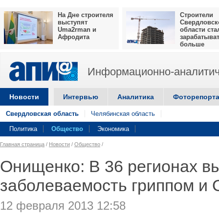
На Дне строителя
Строители
выступят
Свердловск
Uma2rman и
области ста
Афродита
зарабатыва
больше
Информационно-аналитич
Новости
Интервью
Аналитика
Фоторепорт
Свердловская область
Челябинская область
Политика
Общество
Экономика
Главная страница
/
Новости
/
Общество
/
Онищенко: В 36 регионах в
заболеваемость гриппом и
12 февраля 2013 12:58