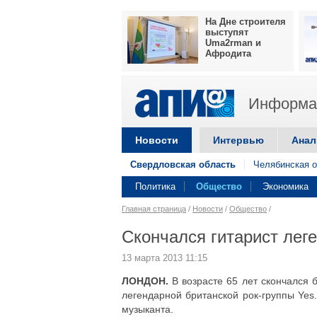
На Дне строителя
выступят
Uma2rman и
Афродита
Информац
Новости
Интервью
Анал
Свердловская область
Челябинская о
Политика
Общество
Экономика
Главная страница
/
Новости
/
Общество
/
Скончался гитарист лег
13 марта 2013 11:15
ЛОНДОН.
В возрасте 65 лет скончался 
легендарной британской рок-группы Ye
музыканта.