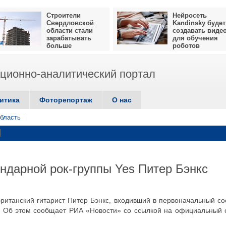
Строители
Нейросеть
Свердловской
Kandinsky будет
области стали
создавать виде
зарабатывать
для обучения
больше
роботов
ионно-аналитический портал
итика
Фоторепортаж
О нас
бласть
ендарной рок-группы Yes Питер Бэнкс
британский гитарист Питер Бэнкс, входивший в первоначальный со
s. Об этом сообщает РИА «Новости» со ссылкой на официальный 