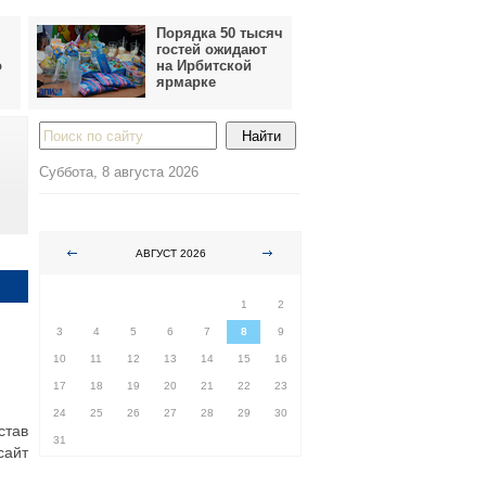
Порядка 50 тысяч
гостей ожидают
о
на Ирбитской
ярмарке
Суббота, 8 августа 2026
АВГУСТ 2026
ПН
ВТ
СР
ЧТ
ПТ
СБ
ВС
1
2
3
4
5
6
7
8
9
10
11
12
13
14
15
16
17
18
19
20
21
22
23
24
25
26
27
28
29
30
став
31
сайт