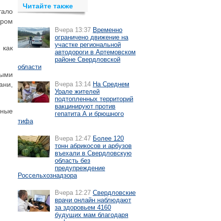
Читайте также
тало
ором
Вчера 13:37
Временно
ограничено движение на
участке региональной
 как
автодороги в Артемовском
районе Свердловской
области
ными
ани,
Вчера 13:14
На Среднем
Урале жителей
подтопленных территорий
вакцинируют против
чные
гепатита А и брюшного
тифа
Вчера 12:47
Более 120
тонн абрикосов и арбузов
въехали в Свердловскую
область без
предупреждение
Россельхознадзора
Вчера 12:27
Свердловские
врачи онлайн наблюдают
за здоровьем 4160
будущих мам благодаря