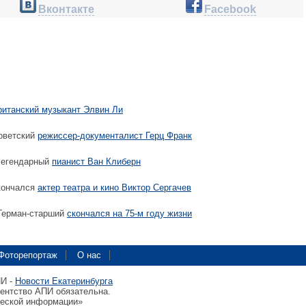
Вконтакте
Facebook
ританский музыкант Элвин Ли
оветский
режиссер-документалист Герц Франк
легендарный
пианист Ван Клиберн
кончался
актер театра и кино Виктор Сергачев
Герман-старший
скончался на 75-м году жизни
Фоторепортаж
О нас
ПИ -
Новости Екатеринбурга
гентство АПИ обязательна.
ческой информации»