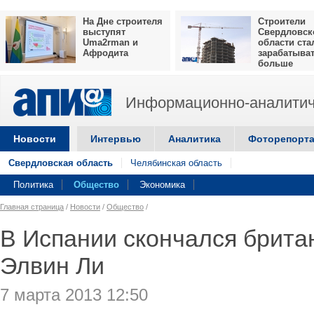
На Дне строителя
Строители
выступят
Свердловск
Uma2rman и
области ста
Афродита
зарабатыва
больше
Информационно-аналитич
Новости
Интервью
Аналитика
Фоторепорт
Свердловская область
Челябинская область
Политика
Общество
Экономика
Главная страница
/
Новости
/
Общество
/
В Испании скончался брита
Элвин Ли
7 марта 2013 12:50