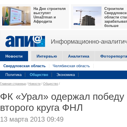
На Дне строителя
Строители
выступят
Свердловск
Uma2rman и
области ста
Афродита
зарабатыва
больше
Информационно-аналитич
Новости
Интервью
Аналитика
Фоторепорт
Свердловская область
Челябинская область
Политика
Общество
Экономика
Главная страница
/
Новости
/
Общество
/
ФК «Урал» одержал победу 
второго круга ФНЛ
13 марта 2013 09:49