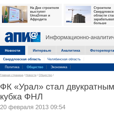
На Дне строителя
Строители
выступят
Свердловск
Uma2rman и
области ста
Афродита
зарабатыва
больше
Информационно-аналитич
Новости
Интервью
Аналитика
Фоторепорт
Свердловская область
Челябинская область
Политика
Общество
Экономика
Главная страница
/
Новости
/
Общество
/
ФК «Урал» стал двукратны
кубка ФНЛ
20 февраля 2013 09:54