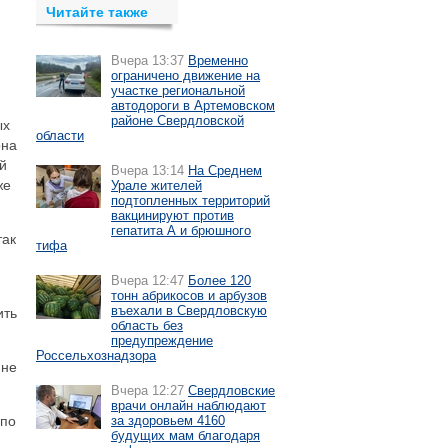
Читайте также
Вчера 13:37
Временно
ограничено движение на
участке региональной
автодороги в Артемовском
районе Свердловской
ых
области
она
й
Вчера 13:14
На Среднем
же
Урале жителей
подтопленных территорий
вакцинируют против
гепатита А и брюшного
так
тифа
Вчера 12:47
Более 120
тонн абрикосов и арбузов
въехали в Свердловскую
ить
область без
предупреждение
Россельхознадзора
 не
Вчера 12:27
Свердловские
врачи онлайн наблюдают
 по
за здоровьем 4160
будущих мам благодаря