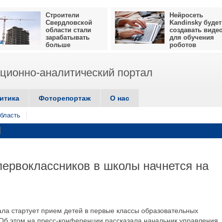
Строители
Нейросеть
Свердловской
Kandinsky будет
области стали
создавать виде
зарабатывать
для обучения
больше
роботов
ионно-аналитический портал
итика
Фоторепортаж
О нас
бласть
первоклассников в школы начнется на
ала стартует прием детей в первые классы образовательных
 Об этом на пресс-конференции рассказала начальник управления