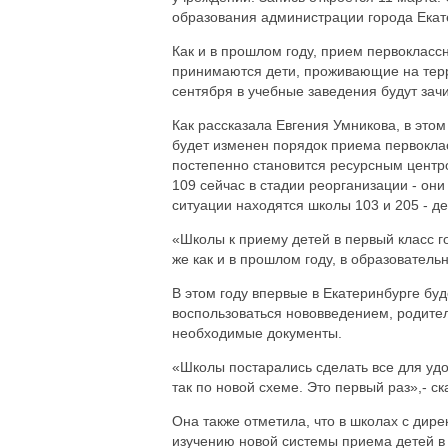
образования администрации города Екат
Как и в прошлом году, прием первоклассн
принимаются дети, проживающие на терри
сентября в учебные заведения будут зач
Как рассказала Евгения Умникова, в этом
будет изменен порядок приема первоклас
постепенно становится ресурсным центро
109 сейчас в стадии реорганизации - они
ситуации находятся школы 103 и 205 - де
«Школы к приему детей в первый класс г
же как и в прошлом году, в образовател
В этом году впервые в Екатеринбурге буд
воспользоваться нововведением, родител
необходимые документы.
«Школы постарались сделать все для удоб
так по новой схеме. Это первый раз»,- с
Она также отметила, что в школах с дир
изучению новой системы приема детей в