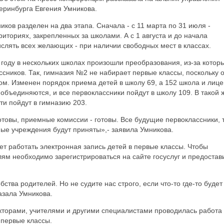
еринбурга Евгения Умникова.
иков разделен на два этапа. Сначала - с 11 марта по 31 июля -
ториях, закрепленных за школами. А с 1 августа и до начала
ислять всех желающих - при наличии свободных мест в классах.
 году в нескольких школах произошли преобразования, из-за котор
сников. Так, гимназия №2 не набирает первые классы, поскольку 
м. Изменен порядок приема детей в школу 69, а 152 школа и лице
 объединяются, и все первоклассники пойдут в школу 109. В такой 
ти пойдут в гимназию 203.
отовы, приемные комиссии - готовы. Все будущие первоклассники, 
ьные учреждения будут приняты»,- заявила Умникова.
ет работать электронная запись детей в первые классы. Чтобы
ям необходимо зарегистрироваться на сайте госуслуг и предостав
ства родителей. Но не судите нас строго, если что-то где-то будет
казала Умникова.
екторами, учителями и другими специалистами проводилась работа
 первые классы.