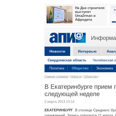
На Дне строителя
выступят
Uma2rman и
Афродита
Информац
Новости
Интервью
Анал
Свердловская область
Челябинская о
Политика
Общество
Экономика
Главная страница
/
Новости
/
Общество
/
В Екатеринбурге прием 
следующей неделе
5 марта 2013 13:14
ЕКАТЕРИНБУРГ
. В столице Среднего Ур
учреждений. Запись откроется 11 марта.