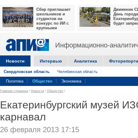
Сбер приглашает
Движение С
школьников и
День города
студентов на
Екатеринбу
конкурс по ИИ с
будет запр
крупными
призами
Информационно-аналитич
Новости
Интервью
Аналитика
Фоторепорт
Свердловская область
Челябинская область
Политика
Общество
Экономика
Главная страница
/
Новости
/
Общество
/
Екатеринбургский музей ИЗ
карнавал
26 февраля 2013 17:15