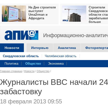
На Дне строителя
Строители
выступят
Свердловск
Uma2rman и
области ста
Афродита
зарабатыва
больше
Информационно-аналитич
Новости
Интервью
Аналитика
Фоторепорт
Свердловская область
Челябинская область
Политика
Общество
Экономика
Главная страница
/
Новости
/
Общество
/
Журналисты ВВС начали 24
забастовку
18 февраля 2013 09:55