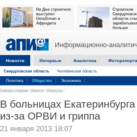
На Дне строителя
Строители
выступят
Свердловск
Uma2rman и
области ста
Афродита
зарабатыва
больше
Информационно-аналитич
Новости
Интервью
Аналитика
Фоторепорт
Свердловская область
Челябинская область
Политика
Общество
Экономика
Главная страница
/
Новости
/
Общество
/
В больницах Екатеринбурга
из-за ОРВИ и гриппа
21 января 2013 18:07