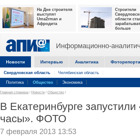
На Дне строителя
Строители
выступят
Свердловск
Uma2rman и
области ста
Афродита
зарабатыва
больше
Информационно-аналитич
Новости
Интервью
Аналитика
Фоторепорт
Свердловская область
Челябинская область
Политика
Общество
Экономика
Главная страница
/
Новости
/
Общество
/
В Екатеринбурге запустили
часы». ФОТО
7 февраля 2013 13:53