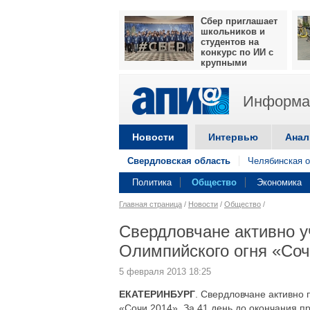
Сбер приглашает
школьников и
студентов на
конкурс по ИИ с
крупными
призами
Информац
Новости
Интервью
Анал
Свердловская область
Челябинская о
Политика
Общество
Экономика
Главная страница
/
Новости
/
Общество
/
Свердловчане активно у
Олимпийского огня «Соч
5 февраля 2013 18:25
ЕКАТЕРИНБУРГ
. Свердловчане активно 
«Сочи 2014». За 41 день до окончания пр