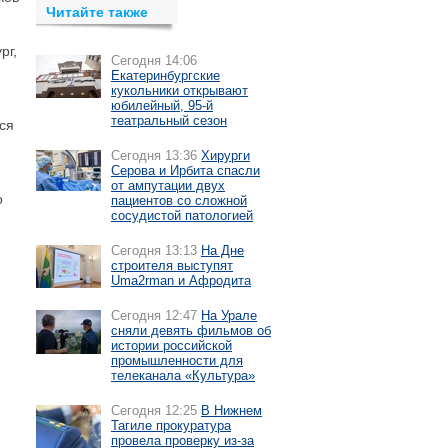
Читайте также
рг,
Сегодня 14:06
Екатеринбургские
кукольники открывают
юбилейный, 95-й
театральный сезон
тся
Сегодня 13:36
Хирурги
Серова и Ирбита спасли
от ампутации двух
о
пациентов со сложной
сосудистой патологией
Сегодня 13:13
На Дне
строителя выступят
Uma2rman и Афродита
Сегодня 12:47
На Урале
сняли девять фильмов об
истории российской
промышленности для
телеканала «Культура»
Сегодня 12:25
В Нижнем
Тагиле прокуратура
провела проверку из-за