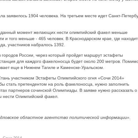
ла заявилось 1904 человека. На третьем месте идет Санкт-Петербу
на данный момент желающих нести олимпийский факел меньше
ти и того меньше - 465 человек. В Краснодарском крае, где находи
да, участников набралось 1392.
из городов России, через который пройдет маршрут эстафеты
истанция для каждого факелоносца будет около 200 метров. Помим
вает еще в Нижнем Тагиле и Каменске-Уральском.
«Стань участником Эстафеты Олимпийского огня «Сочи 2014»
бы стать претендентом на роль факелоносца, нужно заполнить
тах партнеров сочинской Олимпиады. В заявке нужно рассказать о
ны нести Олимпийский факел.
дловское областное агентство политической информации».