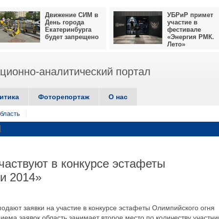
Движение СИМ в
УБРиР примет
День города
участие в
Екатеринбурга
фестивале
будет запрещено
«Энергия РМК.
Лето»
ионно-аналитический портал
итика
Фоторепортаж
О нас
бласть
частвуют в конкурсе эстафеты
и 2014»
подают заявки на участие в конкурсе эстафеты Олимпийского огня
иема заявок область занимает второе место по количеству участни