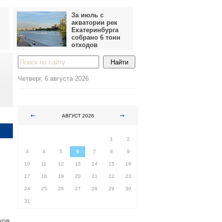
За июль с
акватории рек
Екатеринбурга
собрано 6 тонн
отходов
Четверг, 6 августа 2026
АВГУСТ 2026
ПН
ВТ
СР
ЧТ
ПТ
СБ
ВС
1
2
3
4
5
6
7
8
9
10
11
12
13
14
15
16
17
18
19
20
21
22
23
24
25
26
27
28
29
30
31
ков