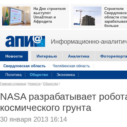
На Дне строителя
Строители
выступят
Свердловск
Uma2rman и
области ста
Афродита
зарабатыва
больше
Информационно-аналитич
Новости
Интервью
Аналитика
Фоторепорт
Свердловская область
Челябинская область
Политика
Общество
Экономика
Главная страница
/
Новости
/
Общество
/
NASA разрабатывает робот
космического грунта
30 января 2013 16:14