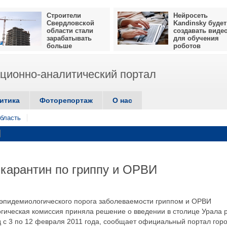
Строители
Нейросеть
Свердловской
Kandinsky будет
области стали
создавать виде
зарабатывать
для обучения
больше
роботов
ионно-аналитический портал
итика
Фоторепортаж
О нас
бласть
 карантин по гриппу и ОРВИ
эпидемиологического порога заболеваемости гриппом и ОРВИ
гическая комиссия приняла решение о введении в столице Урала 
 с 3 по 12 февраля 2011 года, сообщает официальный портал горо