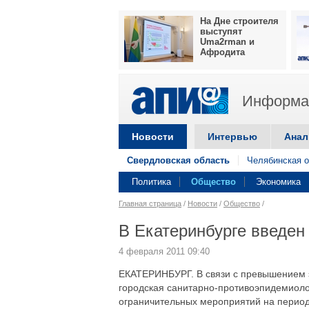
На Дне строителя
выступят
Uma2rman и
Афродита
Информац
Новости
Интервью
Анал
Свердловская область
Челябинская о
Политика
Общество
Экономика
Главная страница
/
Новости
/
Общество
/
В Екатеринбурге введен
4 февраля 2011 09:40
ЕКАТЕРИНБУРГ. В связи с превышением 
городская санитарно-противоэпидемиоло
ограничительных мероприятий на период