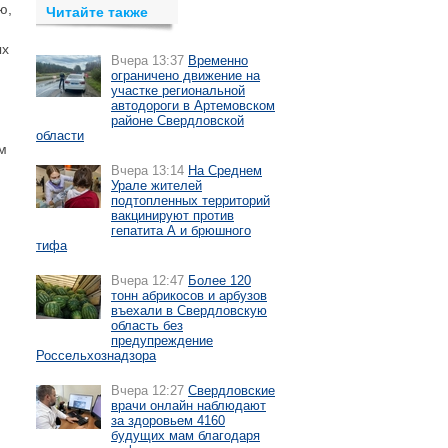
ю,
Читайте также
ых
Вчера 13:37
Временно
ограничено движение на
участке региональной
автодороги в Артемовском
районе Свердловской
области
м
Вчера 13:14
На Среднем
Урале жителей
подтопленных территорий
вакцинируют против
гепатита А и брюшного
тифа
Вчера 12:47
Более 120
тонн абрикосов и арбузов
въехали в Свердловскую
область без
предупреждение
Россельхознадзора
Вчера 12:27
Свердловские
врачи онлайн наблюдают
за здоровьем 4160
будущих мам благодаря