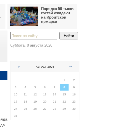
Порядка 50 тысяч
гостей ожидают
о
на Ирбитской
ярмарке
Суббота, 8 августа 2026
АВГУСТ 2026
ПН
ВТ
СР
ЧТ
ПТ
СБ
ВС
1
2
3
4
5
6
7
8
9
10
11
12
13
14
15
16
17
18
19
20
21
22
23
24
25
26
27
28
29
30
31
ряда
да.