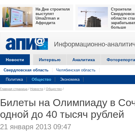
На Дне строителя
Строители
выступят
Свердловск
Uma2rman и
области ста
Афродита
зарабатыва
больше
Информационно-аналитич
Новости
Интервью
Аналитика
Фоторепорт
Свердловская область
Челябинская область
Политика
Общество
Экономика
Главная страница
/
Новости
/
Общество
/
Билеты на Олимпиаду в Соч
одной до 40 тысяч рублей
21 января 2013 09:47