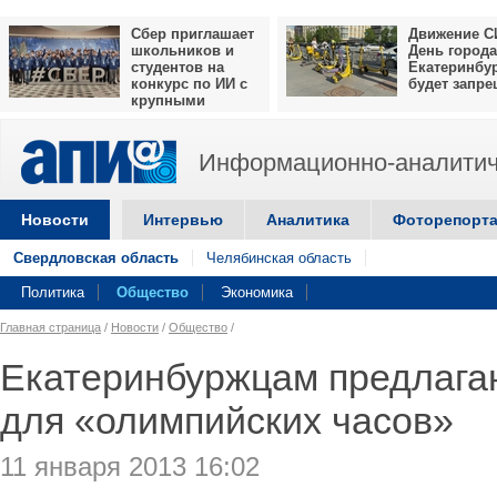
Сбер приглашает
Движение С
школьников и
День города
студентов на
Екатеринбу
конкурс по ИИ с
будет запр
крупными
призами
Информационно-аналитич
Новости
Интервью
Аналитика
Фоторепорт
Свердловская область
Челябинская область
Политика
Общество
Экономика
Главная страница
/
Новости
/
Общество
/
Екатеринбуржцам предлага
для «олимпийских часов»
11 января 2013 16:02