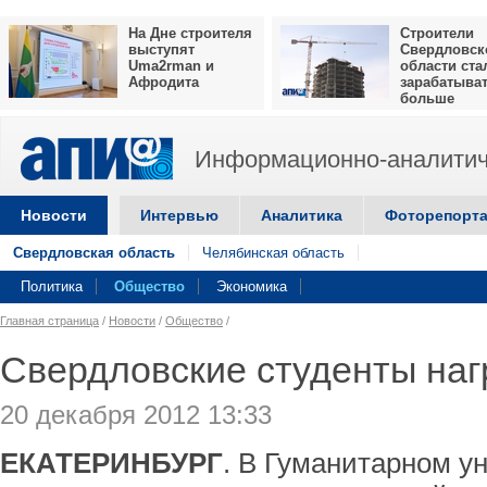
На Дне строителя
Строители
выступят
Свердловск
Uma2rman и
области ста
Афродита
зарабатыва
больше
Информационно-аналитич
Новости
Интервью
Аналитика
Фоторепорт
Свердловская область
Челябинская область
Политика
Общество
Экономика
Главная страница
/
Новости
/
Общество
/
Свердловские студенты наг
20 декабря 2012 13:33
ЕКАТЕРИНБУРГ
. В Гуманитарном у