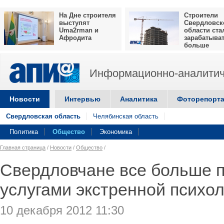
На Дне строителя
Строители
выступят
Свердловск
Uma2rman и
области ста
Афродита
зарабатыва
больше
Информационно-аналитич
Новости
Интервью
Аналитика
Фоторепорт
Свердловская область
Челябинская область
Политика
Общество
Экономика
Главная страница
/
Новости
/
Общество
/
Свердловчане все больше 
услугами экстренной психо
10 декабря 2012 11:30