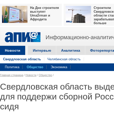
На Дне строителя
Строители
выступят
Свердловск
Uma2rman и
области ста
Афродита
зарабатыва
больше
Информационно-аналитич
Новости
Интервью
Аналитика
Фоторепорт
Свердловская область
Челябинская область
Политика
Общество
Экономика
Главная страница
/
Новости
/
Общество
/
Свердловская область выде
для поддержи сборной Росс
сидя