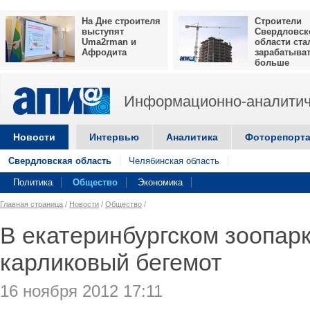
На Дне строителя
Строители
выступят
Свердловск
Uma2rman и
области ста
Афродита
зарабатыва
больше
Информационно-аналитич
Новости
Интервью
Аналитика
Фоторепорт
Свердловская область
Челябинская область
Политика
Общество
Экономика
Главная страница
/
Новости
/
Общество
/
В екатеринбургском зоопар
карликовый бегемот
16 ноября 2012 17:11