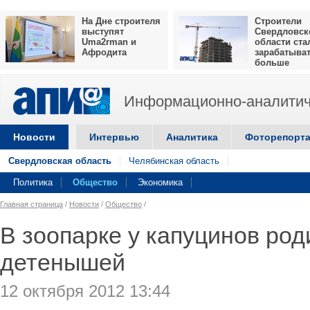
На Дне строителя
Строители
выступят
Свердловск
Uma2rman и
области ста
Афродита
зарабатыва
больше
Информационно-аналитич
Новости
Интервью
Аналитика
Фоторепорт
Свердловская область
Челябинская область
Политика
Общество
Экономика
Главная страница
/
Новости
/
Общество
/
В зоопарке у капуцинов род
детенышей
12 октября 2012 13:44