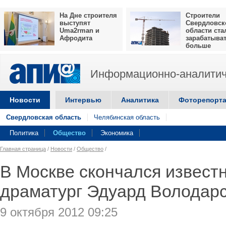
На Дне строителя
Строители
выступят
Свердловск
Uma2rman и
области ста
Афродита
зарабатыва
больше
Информационно-аналитич
Новости
Интервью
Аналитика
Фоторепорт
Свердловская область
Челябинская область
Политика
Общество
Экономика
Главная страница
/
Новости
/
Общество
/
В Москве скончался извест
драматург Эдуард Володар
9 октября 2012 09:25