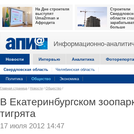
На Дне строителя
Строители
выступят
Свердловск
Uma2rman и
области ста
Афродита
зарабатыва
больше
Информационно-аналитич
Новости
Интервью
Аналитика
Фоторепорт
Свердловская область
Челябинская область
Политика
Общество
Экономика
Главная страница
/
Новости
/
Общество
/
В Екатеринбургском зоопар
тигрята
17 июля 2012 14:47