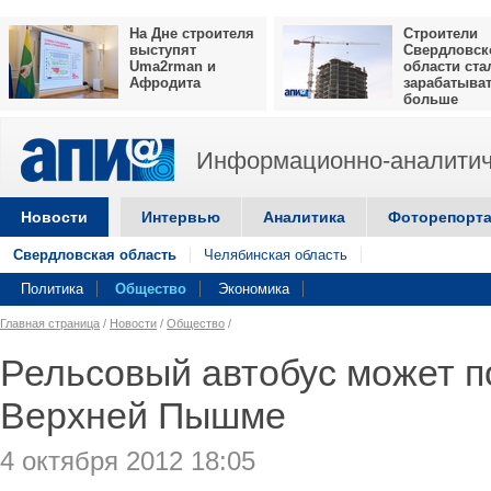
На Дне строителя
Строители
выступят
Свердловск
Uma2rman и
области ста
Афродита
зарабатыва
больше
Информационно-аналитич
Новости
Интервью
Аналитика
Фоторепорт
Свердловская область
Челябинская область
Политика
Общество
Экономика
Главная страница
/
Новости
/
Общество
/
Рельсовый автобус может п
Верхней Пышме
4 октября 2012 18:05