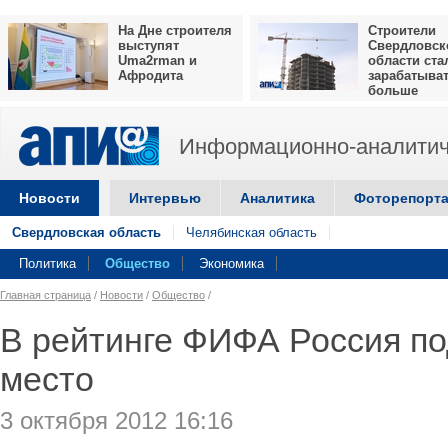
На Дне строителя
Строители
выступят
Свердловск
Uma2rman и
области ста
Афродита
зарабатыва
больше
Информационно-аналитич
Новости
Интервью
Аналитика
Фоторепорт
Свердловская область
Челябинская область
Политика
Общество
Экономика
Главная страница
/
Новости
/
Общество
/
В рейтинге ФИФА Россия по
место
3 октября 2012 16:16