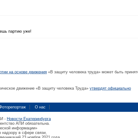
ешь партию уже!
ртии на основе движения
«В защиту человека труда» может быть принят
ическое движение «В защиту человека Труда»
утвердят официально
Фоторепортаж
О нас
ПИ -
Новости Екатеринбурга
гентство АПИ обязательна.
ческой информации»
 надзору в сфере связи,
муникаций 23 ноября 2021 года.