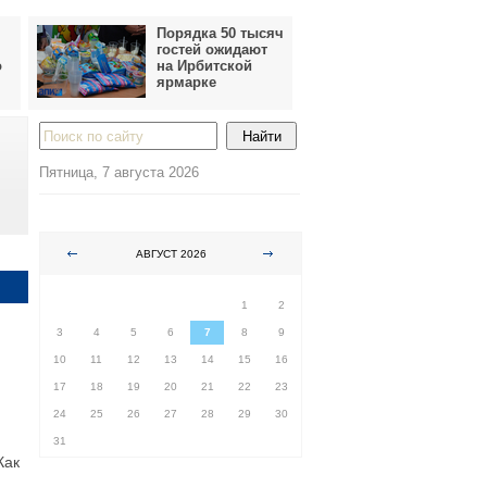
Порядка 50 тысяч
гостей ожидают
о
на Ирбитской
ярмарке
Пятница, 7 августа 2026
АВГУСТ 2026
ПН
ВТ
СР
ЧТ
ПТ
СБ
ВС
1
2
3
4
5
6
7
8
9
10
11
12
13
14
15
16
17
18
19
20
21
22
23
24
25
26
27
28
29
30
31
Как