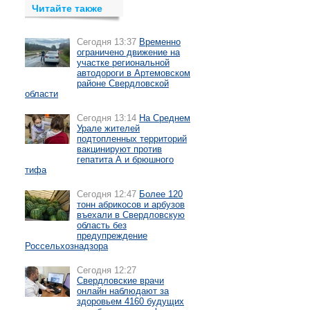
Читайте также
Сегодня 13:37
Временно
ограничено движение на
участке региональной
автодороги в Артемовском
районе Свердловской
области
Сегодня 13:14
На Среднем
Урале жителей
подтопленных территорий
вакцинируют против
гепатита А и брюшного
тифа
Сегодня 12:47
Более 120
тонн абрикосов и арбузов
въехали в Свердловскую
область без
предупреждение
Россельхознадзора
Сегодня 12:27
Свердловские врачи
онлайн наблюдают за
здоровьем 4160 будущих