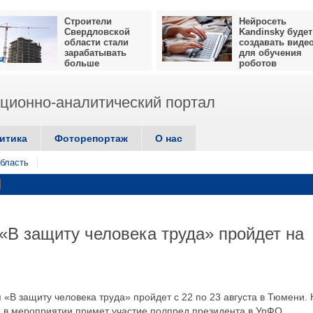
Строители
Нейросеть
Свердловской
Kandinsky будет
области стали
создавать виде
зарабатывать
для обучения
больше
роботов
ионно-аналитический портал
итика
Фоторепортаж
О нас
бласть
В защиту человека труда» пройдет на
«В защиту человека труда» пройдет с 22 по 23 августа в Тюмени. 
 в мероприятии примет участие полпред президента в УрФО,