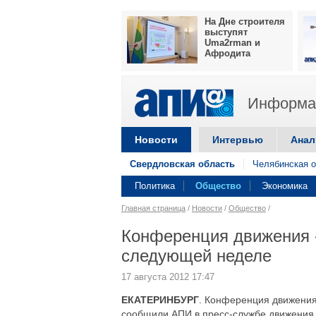
На Дне строителя
выступят
Uma2rman и
Афродита
Информац
Новости
Интервью
Анал
Свердловская область
Челябинская о
Политика
Общество
Экономика
Главная страница
/
Новости
/
Общество
/
Конференция движения «
следующей неделе
17 августа 2012 17:47
ЕКАТЕРИНБУРГ
. Конференция движения 
сообщили АПИ в пресс-службе движения,