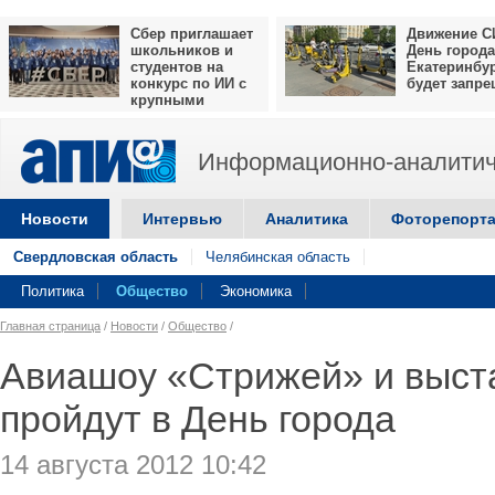
Сбер приглашает
Движение С
школьников и
День города
студентов на
Екатеринбу
конкурс по ИИ с
будет запр
крупными
призами
Информационно-аналитич
Новости
Интервью
Аналитика
Фоторепорт
Свердловская область
Челябинская область
Политика
Общество
Экономика
Главная страница
/
Новости
/
Общество
/
Авиашоу «Стрижей» и выст
пройдут в День города
14 августа 2012 10:42