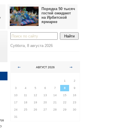
Порядка 50 тысяч
гостей ожидают
о
на Ирбитской
ярмарке
Суббота, 8 августа 2026
АВГУСТ 2026
ПН
ВТ
СР
ЧТ
ПТ
СБ
ВС
1
2
3
4
5
6
7
8
9
10
11
12
13
14
15
16
17
18
19
20
21
22
23
24
25
26
27
28
29
30
31
ля
о