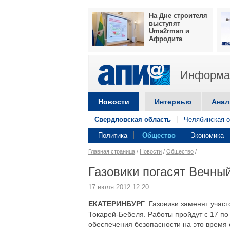
На Дне строителя
выступят
Uma2rman и
Афродита
Информац
Новости
Интервью
Анал
Свердловская область
Челябинская о
Политика
Общество
Экономика
Главная страница
/
Новости
/
Общество
/
Газовики погасят Вечный
17 июля 2012 12:20
ЕКАТЕРИНБУРГ
. Газовики заменят учас
Токарей-Бебеля. Работы пройдут с 17 по
обеспечения безопасности на это время 