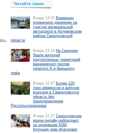
Читайте также
Вчера 13:37
Временно
ограничено движение на
участке региональной
автодороги в Артемовском
районе Свердловской
области
МА».
Вчера 13:14
На Среднем
Урале жителей
подтопленных территорий
вакцинируют против
гепатита А и брюшного
тифа
Вчера 12:47
Более 120
тонн абрикосов и арбузов
въехали в Свердловскую
область без
предупреждение
Россельхознадзора
Вчера 12:27
Свердловские
врачи онлайн наблюдают
за здоровьем 4160
будущих мам благодаря