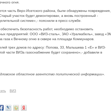
ечного огня.
тается часть Верх-Исетского района, были обнаружены повреждения,
Старый участок будет демонтирован, а вновь построенный -
елительной системе»,- пояснили в пресс-службе.
ы обеспечить безопасность работ, необходимо остановить
ных предприятий: ООО «ВИЗ-сталь», ЗАО «Уралкабель», завод «Э
а газа к Вечному огню в сквере на площади Коммунаров.
елей трех домов по адресу: Попова, 33, Малышева 1 «Е» и ВИЗ-
этой части ВИЗа газоснабжение будет сохранено»,- добавили в
дловское областное агентство политической информации».
сеть
ВИЗ