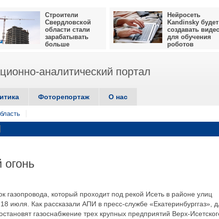
Строители
Нейросеть
Свердловской
Kandinsky будет
области стали
создавать виде
зарабатывать
для обучения
больше
роботов
ионно-аналитический портал
итика
Фоторепортаж
О нас
бласть
 огонь
ток газопровода, который проходит под рекой Исеть в районе улиц
 18 июля. Как рассказали АПИ в пресс-службе «Екатеринбурггаз», д
остановят газоснабжение трех крупных предприятий Верх-Исетског