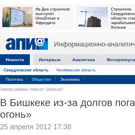
На Дне строителя
Строители
выступят
Свердловск
Uma2rman и
области ста
Афродита
зарабатыва
больше
Информационно-аналитич
Новости
Интервью
Аналитика
Фоторепорт
Свердловская область
Челябинская область
Политика
Общество
Экономика
Главная страница
/
Новости
/
Общество
/
В Бишкеке из-за долгов по
огонь»
25 апреля 2012 17:38