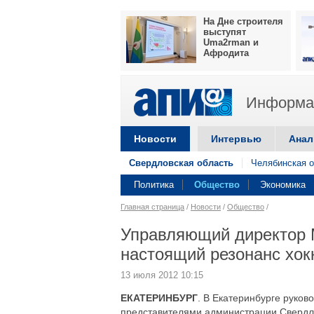
На Дне строителя
выступят
Uma2rman и
Афродита
Информац
Новости
Интервью
Анал
Свердловская область
Челябинская о
Политика
Общество
Экономика
Главная страница
/
Новости
/
Общество
/
Управляющий директор 
настоящий резонанс хок
13 июля 2012 10:15
ЕКАТЕРИНБУРГ
. В Екатеринбурге руков
представителями администрации Свердло