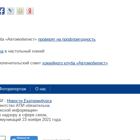
уба «Автомобилист»
проверят на профпригодность
ка
в настольный хоккей
попечительский совет
хоккейного клуба «Автомобилист»
Фоторепортаж
О нас
ПИ -
Новости Екатеринбурга
гентство АПИ обязательна.
ческой информации»
 надзору в сфере связи,
муникаций 23 ноября 2021 года.