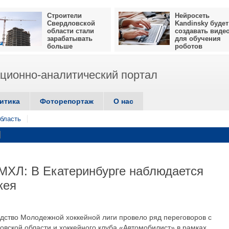
Строители
Нейросеть
Свердловской
Kandinsky будет
области стали
создавать виде
зарабатывать
для обучения
больше
роботов
ионно-аналитический портал
итика
Фоторепортаж
О нас
бласть
МХЛ: В Екатеринбурге наблюдается
кея
одство Молодежной хоккейной лиги провело ряд переговоров с
вской области и хоккейного клуба «Автомобилист» в рамках