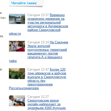
Читайте также
и
Сегодня 13:37
Временно
ста»
ограничено движение на
участке региональной
автодороги в Артемовском
районе Свердловской
области
ва.
Сегодня 13:14
На Среднем
Урале жителей
подтопленных территорий
вакцинируют против
гепатита А и брюшного
тифа
в.
Сегодня 12:47
Более 120
тонн абрикосов и арбузов
въехали в Свердловскую
область без
предупреждение
Россельхознадзора
Сегодня 12:27
Свердловские врачи
онлайн наблюдают за
здоровьем 4160 будущих