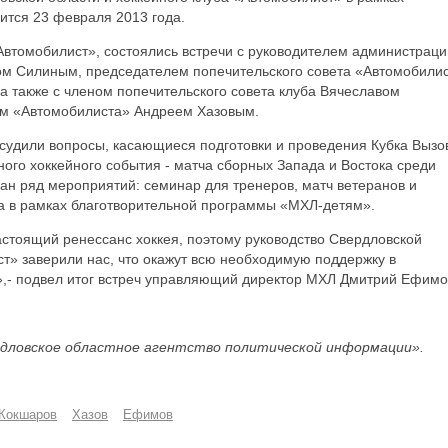
оится 23 февраля 2013 года.
Автомобилист», состоялись встречи с руководителем администраци
ом Силиным, председателем попечительского совета «Автомобили
а также с членом попечительского совета клуба Вячеславом
м «Автомобилиста» Андреем Хазовым.
судили вопросы, касающиеся подготовки и проведения Кубка Вызо
ного хоккейного события - матча сборных Запада и Востока среди
ан ряд мероприятий: семинар для тренеров, матч ветеранов и
а в рамках благотворительной программы «МХЛ-детям».
астоящий ренессанс хоккея, поэтому руководство Свердловской
ст» заверили нас, что окажут всю необходимую поддержку в
»,- подвел итог встреч управляющий директор МХЛ Дмитрий Ефимо
дловское областное агентство политической информации».
Кокшаров
Хазов
Ефимов