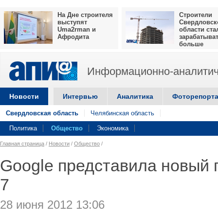
На Дне строителя
Строители
выступят
Свердловск
Uma2rman и
области ста
Афродита
зарабатыва
больше
Информационно-аналитич
Новости
Интервью
Аналитика
Фоторепорт
Свердловская область
Челябинская область
Политика
Общество
Экономика
Главная страница
/
Новости
/
Общество
/
Google представила новый
7
28 июня 2012 13:06